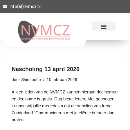
info(at)nvmcz.nl
Ga
naar
de
inhoud
Nascholing 13 april 2026
door
Shirlouette
10 februari 2026
Alleen leden van de NVMCZ kunnen hieraan deelnemen
en deelname is gratis. Dag beste leden, Met genoegen
kunnen wij jullie mededelen dat de scholing van Irene
Zonderland “Communiceren met je cliënte is meer dan
praten…