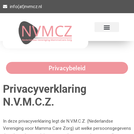
info(at)nvmcz.nl
Ga
naar
de
inhoud
Privacybeleid
Privacyverklaring
N.V.M.C.Z.
In deze privacyverklaring legt de N.V.M.C.Z. (Nederlandse
Vereniging voor Mamma Care Zorg) uit welke persoonsgegevens