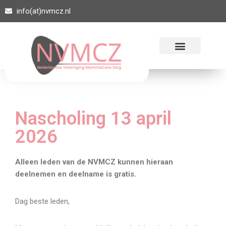
info(at)nvmcz.nl
Ga
naar
de
inhoud
Nascholing 13 april
2026
Alleen leden van de NVMCZ kunnen hieraan
deelnemen en deelname is gratis.
Dag beste leden,