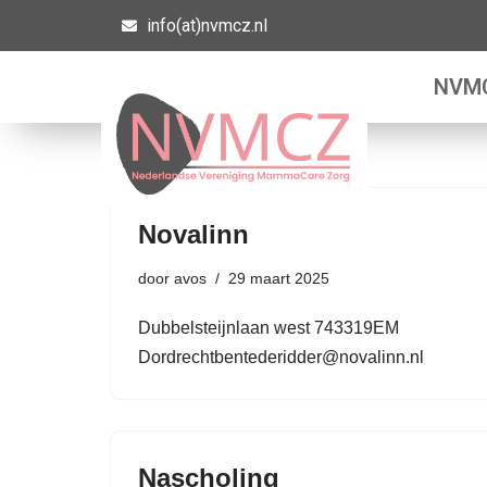
info(at)nvmcz.nl
Ga
NVM
naar
de
inhoud
Novalinn
door
avos
29 maart 2025
Dubbelsteijnlaan west 743319EM
Dordrechtbentederidder@novalinn.nl
Nascholing