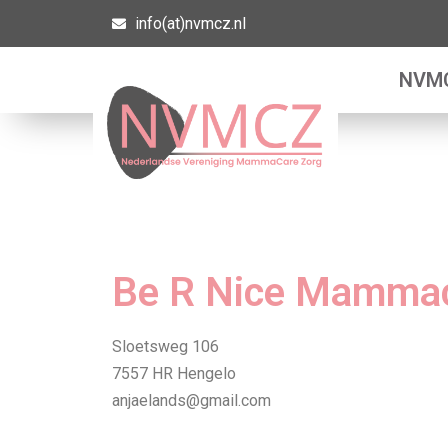
info(at)nvmcz.nl
Ga
NVM
naar
de
inhoud
Be R Nice Mammac
Sloetsweg 106
7557 HR Hengelo
anjaelands@gmail.com