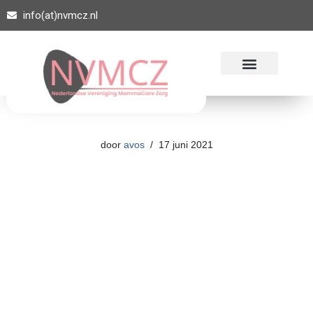
info(at)nvmcz.nl
Ga
naar
de
inhoud
door
avos
17 juni 2021