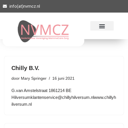
info(at)nvmcz.nl
Ga
naar
de
inhoud
Chilly B.V.
door
Mary Springer
16 juni 2021
G.van Amstelstraat 1861214 BE
Hilversumklantenservice@chillyhilversum.nlwww.chillyh
ilversum.nl