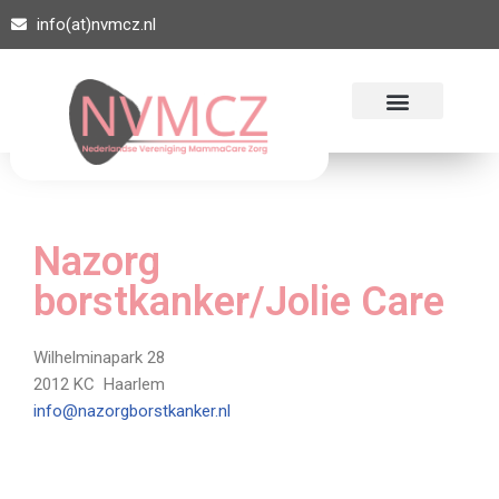
info(at)nvmcz.nl
Ga
naar
de
inhoud
Nazorg
borstkanker/Jolie Care
Wilhelminapark 28
2012 KC Haarlem
info@nazorgborstkanker.nl