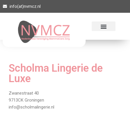
info(at)nvmcz.nl
Ga
naar
de
inhoud
Scholma Lingerie de
Luxe
Zwanestraat 40
9713CK Groningen
info@scholmalingerie.nl