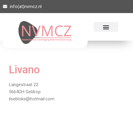
info(at)nvmcz.nl
Ga
naar
de
inhoud
Livano
Langestraat 22
5664GH Geldrop
ilsebloks@hotmail.com