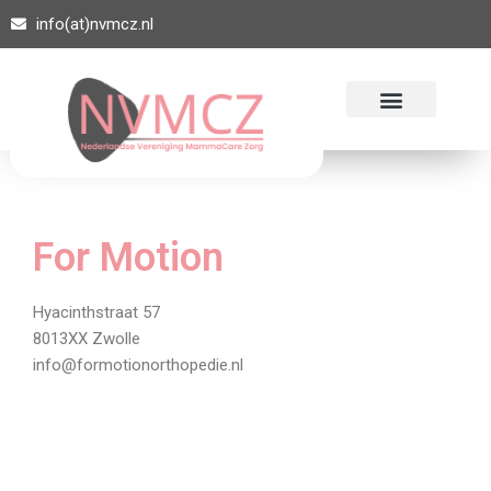
info(at)nvmcz.nl
Ga
naar
de
inhoud
For Motion
Hyacinthstraat 57
8013XX Zwolle
info@formotionorthopedie.nl