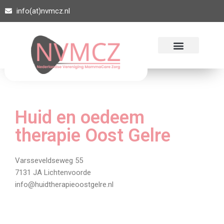
info(at)nvmcz.nl
Ga
naar
de
inhoud
Huid en oedeem
therapie Oost Gelre
Varsseveldseweg 55
7131 JA Lichtenvoorde
info@huidtherapieoostgelre.nl