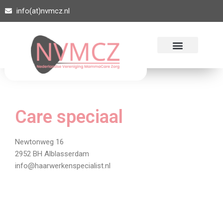
info(at)nvmcz.nl
Ga
naar
de
inhoud
Care speciaal
Newtonweg 16
2952 BH Alblasserdam
info@haarwerkenspecialist.nl