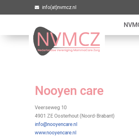
info(at)nvmcz.nl
Ga
NVM
naar
de
inhoud
Nooyen care
Veerseweg 10
4901 ZE Oosterhout (Noord-Brabant)
info@nooyencare.nl
www.nooyencare.nl