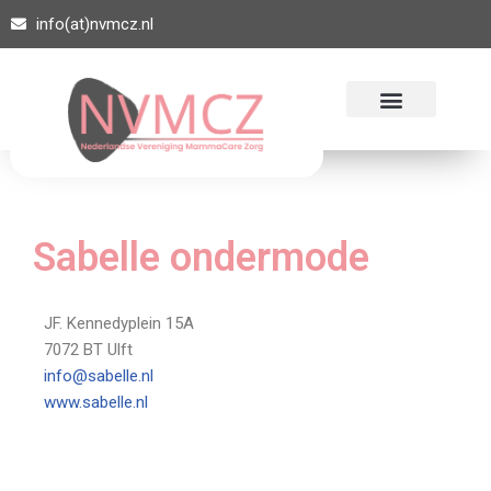
info(at)nvmcz.nl
Ga
naar
de
inhoud
Sabelle ondermode
JF. Kennedyplein 15A
7072 BT Ulft
info@sabelle.nl
www.sabelle.nl