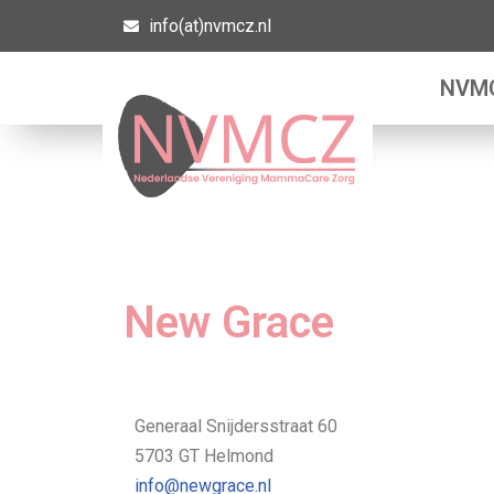
info(at)nvmcz.nl
Ga
NVM
naar
de
inhoud
New Grace
Generaal Snijdersstraat 60
5703 GT Helmond
info@newgrace.nl