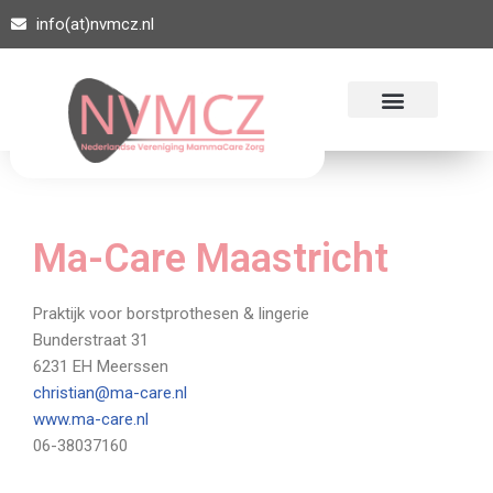
info(at)nvmcz.nl
Ga
naar
de
inhoud
Ma-Care Maastricht
Praktijk voor borstprothesen & lingerie
Bunderstraat 31
6231 EH Meerssen
christian@ma-care.nl
www.ma-care.nl
06-38037160