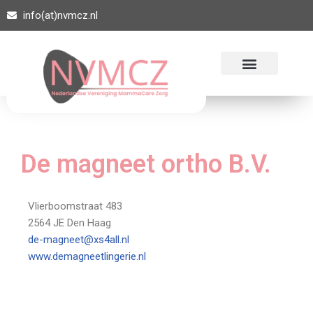
info(at)nvmcz.nl
Ga
naar
de
inhoud
De magneet ortho B.V.
Vlierboomstraat 483
2564 JE Den Haag
de-magneet@xs4all.nl
www.demagneetlingerie.nl