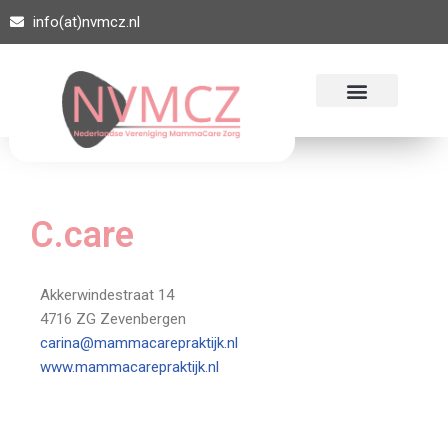
info(at)nvmcz.nl
Ga
naar
de
inhoud
C.care
Akkerwindestraat 14
4716 ZG Zevenbergen
carina@mammacarepraktijk.nl
www.mammacarepraktijk.nl